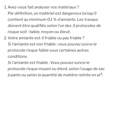
Avez-vous fait analyser vos matériaux ?
Par définition, un matériel est dangereux lorsqu’il
contient au minimum 0,1 % d’amiante. Les travaux
doivent être qualifiés selon l’un des 3 protocoles de
risque soit : faible, moyen ou élevé.
Votre amiante est-il friable ou pas friable ?
Si l’amiante est non friable : vous pouvez suivre le
protocole risque faible sous certaines autres
conditions.
Si l’amiante est friable : Vous pouvez suivre le
protocole risque moyen ou élevé, selon l’usage de sac
3
à gants ou selon la quantité de matière retirée en pi
.
Concernant les déchets
3
Allez-vous retirer moins de 1 pi
?
(risque faible ou
moyen)
3,
3
Plus de 1 pi
mais moins de 3 pi
?
(risque élevé)
3
Plus de 3 pi
?
(risque élevé+ test d’air régulier)